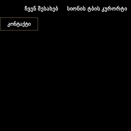
ᲩᲕᲔᲜ ᲨᲔᲡᲐᲮᲔᲑ
ᲡᲘᲝᲜᲘᲡ ᲢᲑᲘᲡ ᲙᲣᲠᲝᲠᲢᲘ
კონტაქტი