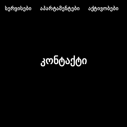
ᲡᲔᲠᲕᲘᲡᲔᲑᲘ
ᲐᲞᲐᲠᲢᲐᲛᲔᲜᲢᲔᲑᲘ
ᲐᲥᲢᲘᲕᲝᲑᲔᲑᲘ
ᲙᲝᲜᲢᲐᲥᲢᲘ